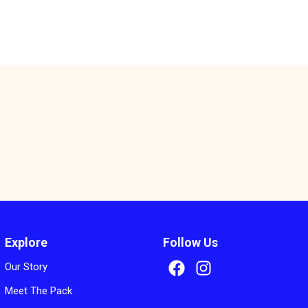
s
Explore
Follow Us
Our Story
Meet The Pack