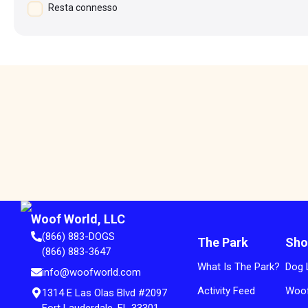
Resta connesso
Woof World, LLC
(866) 883-DOGS
The Park
Sho
(866) 883-3647
What Is The Park?
Dog 
info@woofworld.com
Activity Feed
Woof
1314 E Las Olas Blvd #2097
Fort Lauderdale, FL 33301