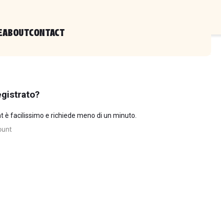
E
ABOUT
CONTACT
gistrato?
 è facilissimo e richiede meno di un minuto.
ount