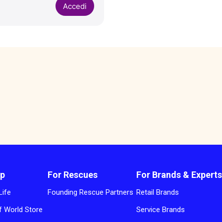
Accedi
p
For Rescues
For Brands & Expert
Life
Founding Rescue Partners
Retail Brands
 World Store
Service Brands