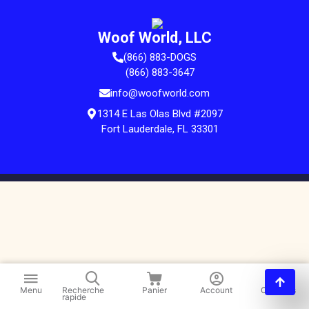
Woof World, LLC
(866) 883-DOGS
(866) 883-3647
info@woofworld.com
1314 E Las Olas Blvd #2097
Fort Lauderdale, FL 33301
Menu
Recherche
Panier
Account
Contacts
rapide